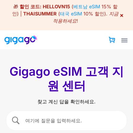
Skip
🎁
할인 코드:
HELLOVN15
(
베트남 eSIM
15% 할
to
인) |
THAISUMMER
(
태국 eSIM
10% 할인).
지금
×
content
적용하세요!
Gigago eSIM 고객 지
원 센터
찾고 계신 답을 확인하세요.