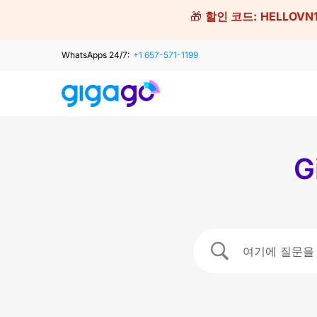
Skip
🎁
할인 코드:
HELLOVN
to
content
WhatsApps 24/7:
+1 657-571-1199
G