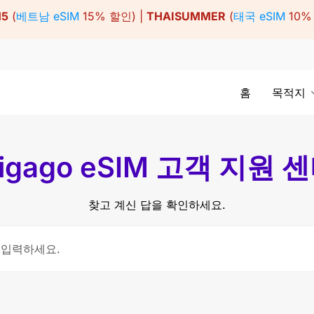
15
(
베트남 eSIM
15% 할인) |
THAISUMMER
(
태국 eSIM
10%
홈
목적지
igago eSIM 고객 지원 
찾고 계신 답을 확인하세요.