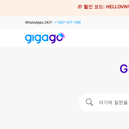
Skip
🎁
할인 코드:
HELLOVN
to
content
WhatsApps 24/7:
+1 657-571-1199
G