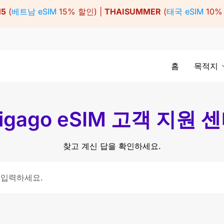
15
(
베트남 eSIM
15% 할인) |
THAISUMMER
(
태국 eSIM
10%
홈
목적지
igago eSIM 고객 지원 
찾고 계신 답을 확인하세요.