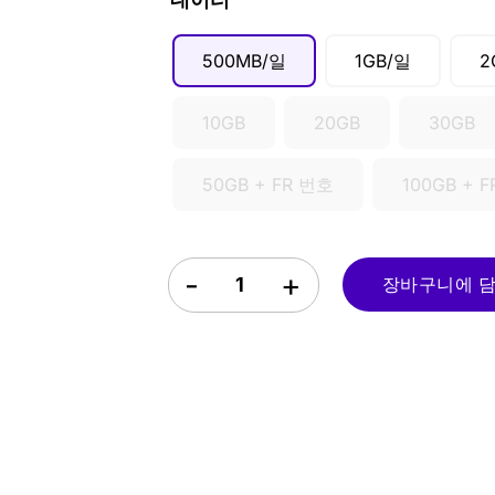
SGD ($)
500MB/일
1GB/일
2
10GB
20GB
30GB
50GB + FR 번호
100GB + 
체코 공화국 eSIM quantity
장바구니에 담기