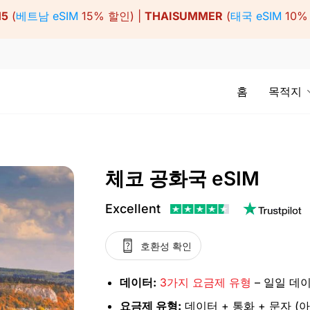
15
(
베트남 eSIM
15% 할인) |
THAISUMMER
(
태국 eSIM
10%
홈
목적지
체코 공화국 eSIM
Excellent
호환성 확인
데이터:
3가지 요금제 유형
– 일일 데이
요금제 유형:
데이터 + 통화 + 문자 (아