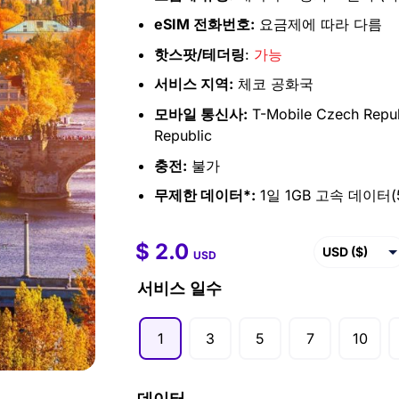
eSIM 전화번호:
요금제에 따라 다름
핫스팟/테더링
:
가능
서비스 지역:
체코 공화국
모바일 통신사:
T-Mobile Czech Repub
Republic
충전:
불가
무제한 데이터*:
1일 1GB 고속 데이터(5
$
2.0
$
2.0
–
$
99.5
USD ($)
USD
EUR (€)
서비스 일수
GBP (£)
1
3
5
7
10
AUD ($)
CAD ($)
데이터