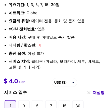
유효기간:
1, 3, 5, 7, 15, 30일
네트워크:
Globe
요금제 유형:
데이터 전용. 통화 및 문자 없음
eSIM 전화번호:
없음
배송 시간:
구매 후 이메일로 즉시 발송
테더링 / 핫스팟:
예
충전 옵션:
이용 불가
서비스 지역:
필리핀 (마닐라, 보라카이, 세부, 바게트,
코론 및 기타 지역)
$
4.0
$
4.0
–
$
141.5
USD ($)
USD
EUR (€)
서비스 일수
재설정
GBP (£)
1
3
5
7
15
30