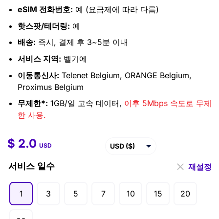
eSIM 전화번호:
예 (요금제에 따라 다름)
핫스팟/테더링:
예
배송:
즉시, 결제 후 3~5분 이내
서비스 지역:
벨기에
이동통신사:
Telenet Belgium, ORANGE Belgium,
Proximus Belgium
무제한*:
1GB/일 고속 데이터,
이후 5Mbps 속도로 무제
한 사용.
$
2.0
$
2.0
–
$
99.5
USD ($)
USD
EUR (€)
서비스 일수
재설정
GBP (£)
1
3
5
7
10
15
20
AUD ($)
CAD ($)