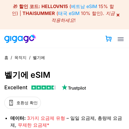
Skip
🎁
할인 코드:
HELLOVN15
(
베트남 eSIM
15% 할
to
인) |
THAISUMMER
(
태국 eSIM
10% 할인).
지금
×
content
적용하세요!
홈
/
목적지
/
벨기에
벨기에 eSIM
Excellent
호환성 확인
데이터:
3가지 요금제 유형
– 일일 요금제, 총량제 요금
제,
무제한 요금제*