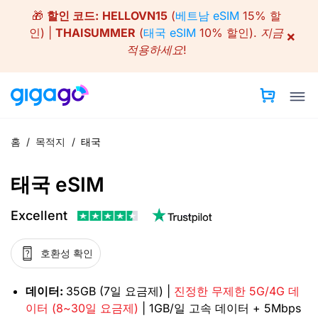
Skip
🎁
할인 코드:
HELLOVN15
(
베트남 eSIM
15% 할
to
인) |
THAISUMMER
(
태국 eSIM
10% 할인).
지금
×
content
적용하세요!
홈
/
목적지
/
태국
태국 eSIM
Excellent
호환성 확인
데이터:
35GB (7일 요금제) |
진정한 무제한 5G/4G 데
이터 (8~30일 요금제)
| 1GB/일 고속 데이터 + 5Mbps