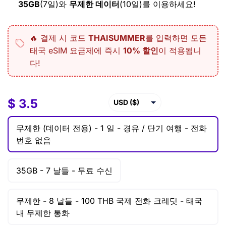
35GB
(7일)와
무제한 데이터
(10일)를 이용하세요!
🔥 결제 시 코드
THAISUMMER
를 입력하면 모든
태국 eSIM 요금제에 즉시
10% 할인
이 적용됩니
다!
$
$
3.5
3.5
–
$
44.9
USD ($)
EUR (€)
무제한 (데이터 전용) -
1 일 -
경유 / 단기 여행 - 전화
GBP (£)
번호 없음
AUD ($)
35GB -
7 날들 -
무료 수신
CAD ($)
SGD ($)
무제한 -
8 날들 -
100 THB 국제 전화 크레딧 - 태국
내 무제한 통화