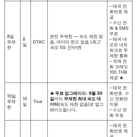
– 태국 전
화번호 제
공
– 수신 전
화 & SMS
무료
8일
완전 무제한 — 속도 제한 없
8
– 태국 내
무제
DTAC
음, 데이터 한도 없음
(최고
일
모든 네트
한
속도 5G 인터넷)
워크로 무
제한 통화
– 국제 전
화 크레딧
100 THB
제공 ★
– 태국 전
🔥 무료 업그레이드:
9월 30
화번호. 수
10일
10
일
까지
무제한 최대 속도 데
신 전화만
무제
True
일
이터
(속도 제한 없음)로 업그
지원
한
레이드됩니다.
– 수신 전
화 무료
– 태국 전
화번호 제
공