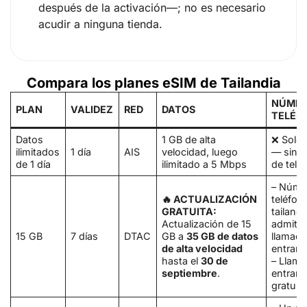
después de la activación—; no es necesario
acudir a ninguna tienda.
Compara los planes eSIM de Tailandia
NÚMER
PLAN
VALIDEZ
RED
DATOS
TELÉF
Datos
1 GB de alta
❌ Solo 
ilimitados
1 día
AIS
velocidad, luego
— sin 
de 1 día
ilimitado a 5 Mbps
de telé
– Núme
🔥 ACTUALIZACIÓN
teléfon
GRATUITA:
tailand
Actualización de 15
admite
15 GB
7 días
DTAC
GB a
35 GB de datos
llamad
de alta velocidad
entrant
hasta el
30 de
– Llam
septiembre
.
entrant
gratuit