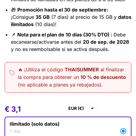
🎁
Promoción hasta el 30 de septiembre:
¡Consigue
35 GB
(7 días) al precio de 15 GB y
datos
ilimitados
(10 días)!
📌
Nota para el plan de 10 días (30% DTO) :
Debe
escanearse/activarse antes del
20 de sep. de 2026
y no es reembolsable si se activa después.
🔥 ¡Utiliza el código
THAISUMMER
al finalizar
la compra para obtener un
10 % de descuento
(no aplicable a planes ya rebajados)
.
€
€
3,1
3,1
–
€
39,0
EUR (€)
USD ($)
Ilimitado (solo datos)
GBP (£)
1 día