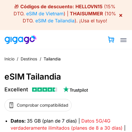
Skip
🎁
Códigos de descuento:
HELLOVN15
(15%
to
DTO.
eSIM de Vietnam
) |
THAISUMMER
(10%
×
content
DTO.
eSIM de Tailandia
).
¡Usa el tuyo!
Inicio
/
Destinos
/
Tailandia
eSIM Tailandia
Excellent
Comprobar compatibilidad
Datos:
35 GB (plan de 7 días) |
Datos 5G/4G
verdaderamente ilimitados (planes de 8 a 30 días)
|