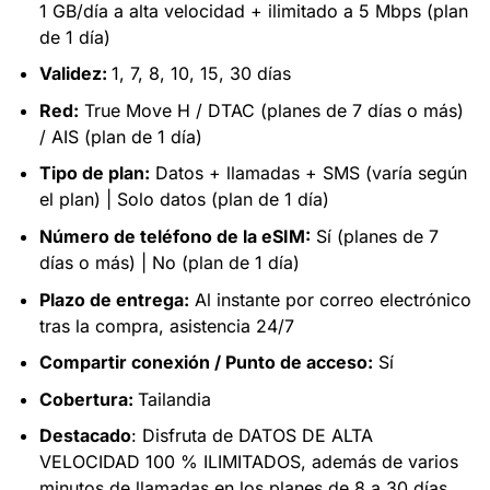
1 GB/día a alta velocidad + ilimitado a 5 Mbps (plan
de 1 día)
Validez:
1, 7, 8, 10, 15, 30 días
Red:
True Move H / DTAC (planes de 7 días o más)
/ AIS (plan de 1 día)
Tipo de plan:
Datos + llamadas + SMS (varía según
el plan) | Solo datos (plan de 1 día)
Número de teléfono de la eSIM:
Sí (planes de 7
días o más) | No (plan de 1 día)
Plazo de entrega:
Al instante por correo electrónico
tras la compra, asistencia 24/7
Compartir conexión / Punto de acceso:
Sí
Cobertura:
Tailandia
Destacado
: Disfruta de DATOS DE ALTA
VELOCIDAD 100 % ILIMITADOS, además de varios
minutos de llamadas en los planes de 8 a 30 días.