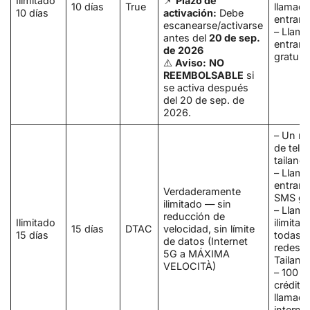
Ilimitado
📌
Plazo de
10 días
True
llamad
10 días
activación:
Debe
entrant
escanearse/activarse
– Llam
antes del
20 de sep.
entrant
de 2026
gratuit
⚠️
Aviso:
NO
REEMBOLSABLE
si
se activa después
del 20 de sep. de
2026.
– Un n
de telé
tailand
– Llam
entrant
Verdaderamente
SMS gra
ilimitado — sin
– Llam
reducción de
Ilimitado
ilimitad
15 días
DTAC
velocidad, sin límite
15 días
todas l
de datos
(Internet
redes e
5G a MÁXIMA
Tailand
VELOCITÀ)
– 100 
crédito
llamad
interna