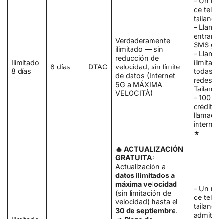
– Un n
de telé
tailand
– Llam
entrant
Verdaderamente
SMS gra
ilimitado — sin
– Llam
reducción de
Ilimitado
ilimitad
8 días
DTAC
velocidad, sin límite
8 días
todas l
de datos
(Internet
redes e
5G a MÁXIMA
Tailand
VELOCITÀ)
– 100 
crédito
llamad
interna
★
🔥 ACTUALIZACIÓN
GRATUITA:
Actualización a
datos ilimitados a
máxima velocidad
– Un n
(sin limitación de
de telé
velocidad) hasta el
tailand
30 de septiembre
.
admite