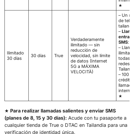
★
– Un n
de telé
tailand
–
Llam
entrant
Verdaderamente
SMS
: g
ilimitado — sin
– Llam
reducción de
Ilimitado
ilimitad
30 días
True
velocidad, sin límite
30 días
todas l
de datos
(Internet
redes e
5G a MÁXIMA
Tailand
VELOCITÀ)
– 100 
crédito
llamad
interna
★
★
Para realizar llamadas salientes y enviar SMS
(planes de 8, 15 y 30 días):
Acude con tu pasaporte a
cualquier tienda de True o DTAC en Tailandia para una
verificación de identidad única.