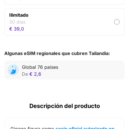
Ilimitado
30 días
€
39,0
Algunas eSIM regionales que cubren Tailandia:
Global 76 países
De
€
2,6
Descripción del producto
Gigago figura como
socio oficial autorizado en