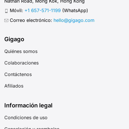
Nathan Road, Mong Kok, Hong Kong
Móvil:
+1 657-571-1199
(WhatsApp)
Correo electrónico:
hello@gigago.com
Gigago
Quiénes somos
Colaboraciones
Contáctenos
Afiliados
Información legal
Condiciones de uso