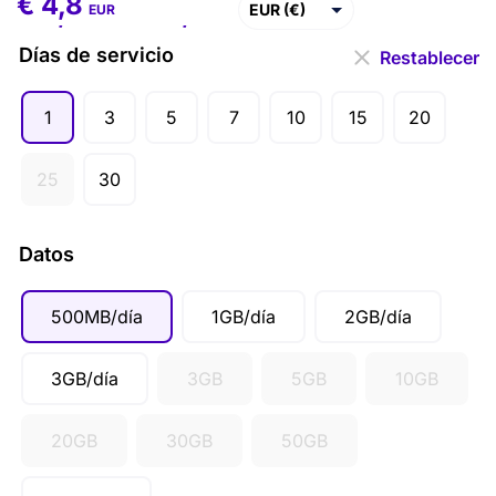
€
4,8
€
4,8
–
€
367,6
EUR (€)
EUR
USD ($)
Días de servicio
Restablecer
GBP (£)
1
3
5
7
10
15
20
AUD ($)
CAD ($)
25
30
SGD ($)
Datos
500MB/día
1GB/día
2GB/día
3GB/día
3GB
5GB
10GB
20GB
30GB
50GB