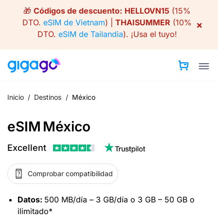
Skip
🎁
Códigos de descuento:
HELLOVN15
(15%
to
DTO.
eSIM de Vietnam
) |
THAISUMMER
(10%
×
content
DTO.
eSIM de Tailandia
).
¡Usa el tuyo!
Inicio
/
Destinos
/
México
eSIM México
Excellent
Comprobar compatibilidad
Datos:
500 MB/día – 3 GB/día o 3 GB – 50 GB o
ilimitado*