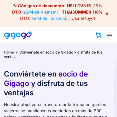
Skip
🎁
Códigos de descuento:
HELLOVN15
(15%
to
DTO.
eSIM de Vietnam
) |
THAISUMMER
(10%
×
content
DTO.
eSIM de Tailandia
).
¡Usa el tuyo!
Home
/
Conviértete en socio de Gigago y disfruta de tus
ventajas
Conviértete en
socio de
Gigago
y disfruta de tus
ventajas
Nuestro objetivo es transformar la forma en que los
viajeros se mantienen conectados en más de 200
países y territorios, y nos gustaría invitarte a unirte a