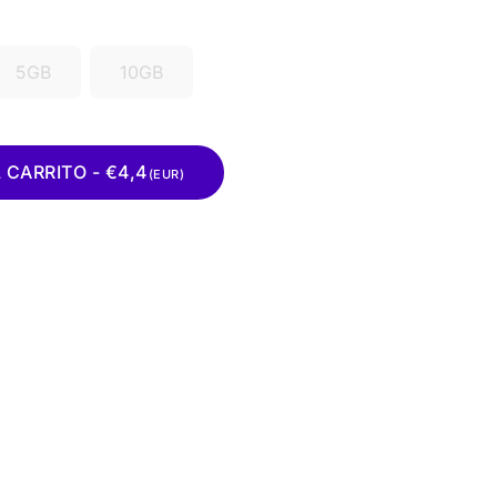
5GB
10GB
 CARRITO - €4,4
(EUR)