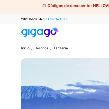
Skip
🎁
Códigos de descuento:
HELLOV
to
content
WhatsApps 24/7:
+1 657-571-1199
Inicio
/
Destinos
/
Tanzania