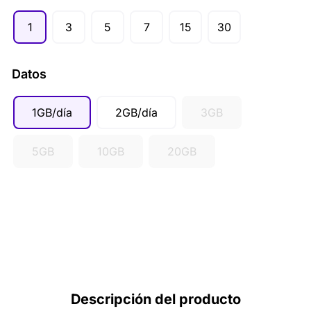
GBP (£)
1
3
5
7
15
30
AUD ($)
CAD ($)
Datos
SGD ($)
1GB/día
2GB/día
3GB
5GB
10GB
20GB
Descripción del producto