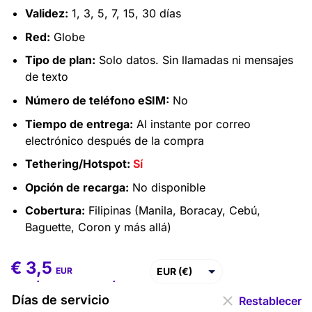
Validez:
1, 3, 5, 7, 15, 30 días
Red:
Globe
Tipo de plan:
Solo datos. Sin llamadas ni mensajes
de texto
Número de teléfono eSIM:
No
Tiempo de entrega:
Al instante por correo
electrónico después de la compra
Tethering/Hotspot:
Sí
Opción de recarga:
No disponible
Cobertura:
Filipinas (Manila, Boracay, Cebú,
Baguette, Coron y más allá)
€
3,5
€
3,5
–
€
122,8
EUR (€)
EUR
USD ($)
Días de servicio
Restablecer