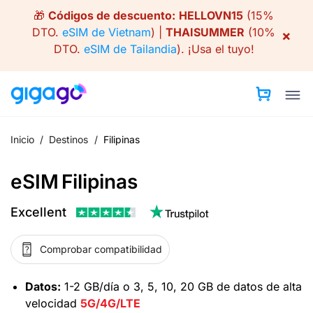
Skip
🎁
Códigos de descuento:
HELLOVN15
(15%
to
DTO.
eSIM de Vietnam
) |
THAISUMMER
(10%
×
content
DTO.
eSIM de Tailandia
).
¡Usa el tuyo!
Inicio
/
Destinos
/
Filipinas
eSIM Filipinas
Excellent
Comprobar compatibilidad
Datos:
1-2 GB/día o 3, 5, 10, 20 GB de datos de alta
velocidad
5G/4G/LTE