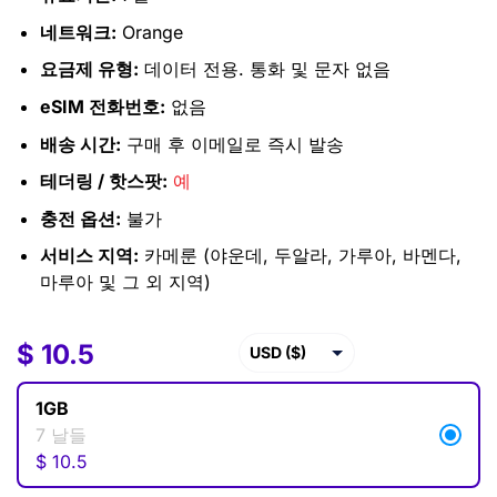
네트워크:
Orange
요금제 유형:
데이터 전용. 통화 및 문자 없음
eSIM 전화번호:
없음
배송 시간:
구매 후 이메일로 즉시 발송
테더링 / 핫스팟:
예
충전 옵션:
불가
서비스 지역:
카메룬 (야운데, 두알라, 가루아, 바멘다,
마루아 및 그 외 지역)
$
$
10.5
10.5
USD ($)
EUR (€)
1GB
GBP (£)
7 날들
$
10.5
AUD ($)