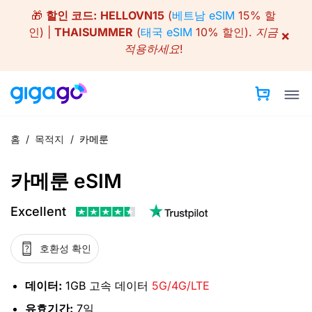
Skip
🎁
할인 코드:
HELLOVN15
(
베트남 eSIM
15% 할
to
인) |
THAISUMMER
(
태국 eSIM
10% 할인).
지금
×
content
적용하세요!
홈
/
목적지
/
카메룬
카메룬 eSIM
Excellent
호환성 확인
데이터:
1GB 고속 데이터
5G/4G/LTE
유효기간:
7일