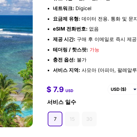
네트워크:
Digicel
요금제 유형:
데이터 전용. 통화 및 문
eSIM 전화번호:
없음
제공 시간:
구매 후 이메일로 즉시 제공
테더링 / 핫스팟:
가능
충전 옵션:
불가
서비스 지역:
사모아 (아피아, 팔레알루포
$
7.9
$
7.9
–
$
50.0
USD ($)
USD
EUR (€)
서비스 일수
GBP (£)
7
15
30
AUD ($)
CAD ($)