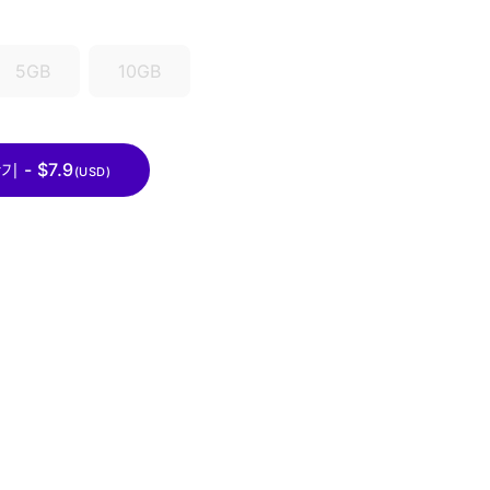
5GB
10GB
- $7.9
(USD)