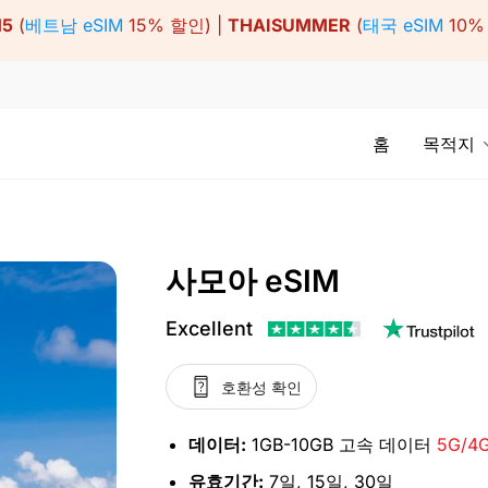
15
(
베트남 eSIM
15% 할인) |
THAISUMMER
(
태국 eSIM
10%
홈
목적지
사모아 eSIM
Excellent
호환성 확인
데이터:
1GB-10GB 고속 데이터
5G/4G
유효기간:
7일, 15일, 30일