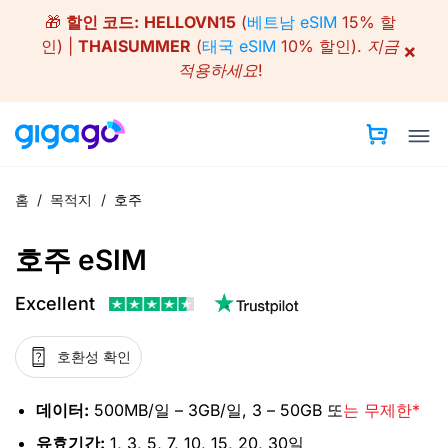
Skip
🎁
할인 코드:
HELLOVN15
(
베트남 eSIM
15% 할
to
인) |
THAISUMMER
(
태국 eSIM
10% 할인).
지금
×
content
적용하세요!
홈
/
목적지
/
호주
호주 eSIM
Excellent
호환성 확인
데이터:
500MB/일 – 3GB/일, 3 – 50GB 또
는 무제한*
유효기간:
1, 3, 5, 7, 10, 15, 20, 30일