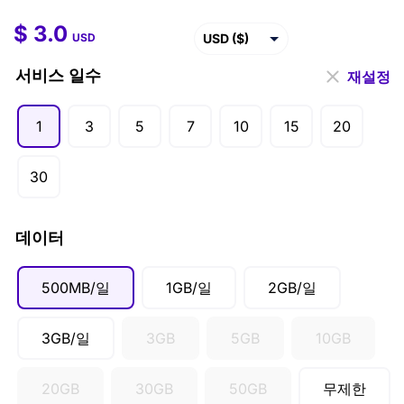
$
3.0
$
3.0
–
$
220.5
USD ($)
USD
EUR (€)
서비스 일수
재설정
GBP (£)
1
3
5
7
10
15
20
AUD ($)
CAD ($)
30
SGD ($)
데이터
500MB/일
1GB/일
2GB/일
3GB/일
3GB
5GB
10GB
20GB
30GB
50GB
무제한