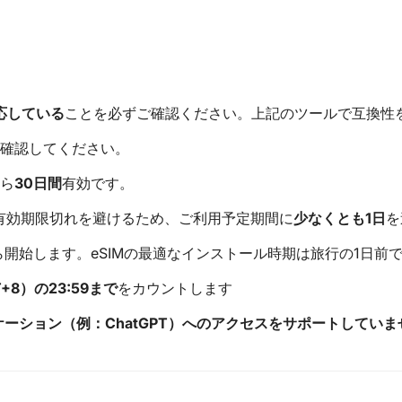
対応している
ことを必ずご確認ください。上記のツールで互換性
確認してください。
から
30日間
有効です。
る有効期限切れを避けるため、ご利用予定期間に
少なくとも1日
を
ら開始します。eSIMの最適なインストール時期は旅行の1日前
+8）の23:59まで
をカウントします
リケーション（例：ChatGPT）へのアクセスをサポートしていま