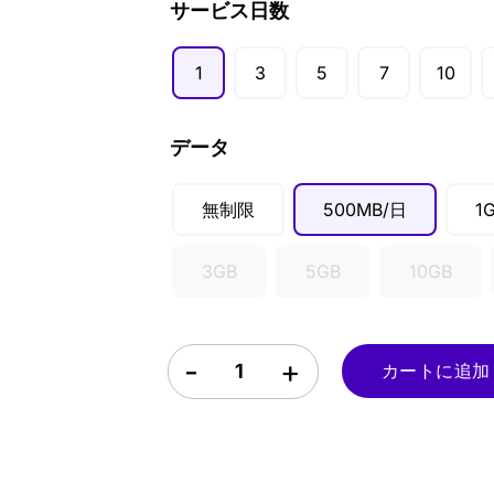
USD ($)
サービス日数
EUR (€)
1
3
5
7
10
GBP (£)
AUD ($)
データ
CAD ($)
SGD ($)
無制限
500MB/日
1
3GB
5GB
10GB
オーストラリア eSIM quantity
カートに追加 -