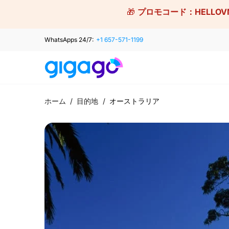
Skip
🎁
プロモコード：
HELLOV
to
content
WhatsApps 24/7:
+1 657-571-1199
ホーム
/
目的地
/
オーストラリア