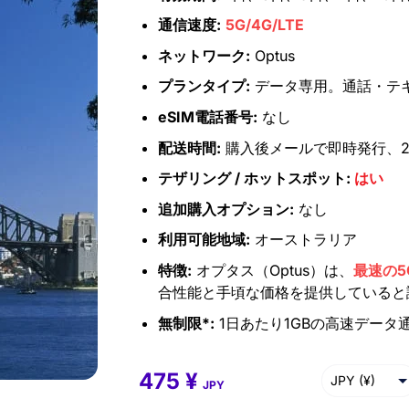
通信速度:
5G/4G/LTE
ネットワーク:
Optus
プランタイプ:
データ専用。通話・テ
eSIM電話番号:
なし
配送時間:
購入後メールで即時発行、2
テザリング / ホットスポット:
はい
追加購入オプション:
なし
利用可能地域:
オーストラリア
特徴:
オプタス（Optus）は、
最速の5
合性能と手頃な価格を提供していると
無制限*:
1日あたり1GBの高速データ通
475
¥
475
¥
–
34,939
¥
JPY (¥)
JPY