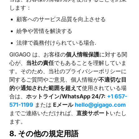
します：
顧客へのサービス品質を向上させる
紛争や苦情を解決する
法律で義務付けられている場合.
GIGAGO は、お客様の
個人情報保護
に対する関
心が、
当社の責任
でもあることを理解していま
す。そのため、当社のプライバシーポリシーに
関するご質問やご意見、個人情報が
不適切な目
的
や
通知された範囲を超えて
使用されている場
合は、
ホットライン/WhatsApp 24/7:
+1 657-
571-1199
または
Eメール
hello@gigago.com
までご連絡いただければ、
直接サポート
いたし
ます。
8. その他の規定用語