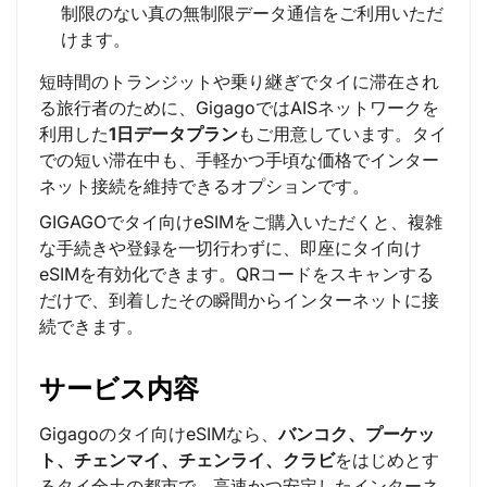
制限のない真の無制限データ通信をご利用いただ
けます。
短時間のトランジットや乗り継ぎでタイに滞在され
る旅行者のために、GigagoではAISネットワークを
利用した
1日データプラン
もご用意しています。タイ
での短い滞在中も、手軽かつ手頃な価格でインター
ネット接続を維持できるオプションです。
GIGAGOでタイ向けeSIMをご購入いただくと、複雑
な手続きや登録を一切行わずに、即座にタイ向け
eSIMを有効化できます。QRコードをスキャンする
だけで、到着したその瞬間からインターネットに接
続できます。
サービス内容
Gigagoのタイ向けeSIMなら、
バンコク、プーケッ
ト、チェンマイ、チェンライ、クラビ
をはじめとす
るタイ全土の都市で、高速かつ安定したインターネ