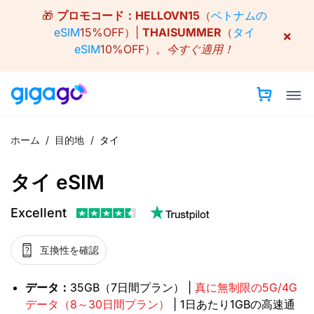
Skip
🎁
プロモコード：
HELLOVN15
（
ベトナムの
to
eSIM
15%OFF）|
THAISUMMER
（
タイ
×
content
eSIM
10%OFF）。
今すぐ適用！
ホーム
/
目的地
/
タイ
タイ eSIM
Excellent
互換性を確認
データ：
35GB（7日間プラン） |
真に無制限の5G/4G
データ（8～30日間プラン）
| 1日あたり1GBの高速通