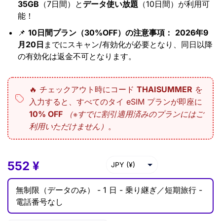
35GB
（7日間）と
データ使い放題
（10日間）が利用可
能！
📌
10日間プラン（30%OFF）の注意事項：
2026年9
月20日
までにスキャン/有効化が必要となり、同日以降
の有効化は返金不可となります。
🔥 チェックアウト時にコード
THAISUMMER
を
入力すると、すべてのタイ eSIM プランが即座に
10% OFF
（※すでに割引適用済みのプランにはご
利用いただけません）
。
552
552
¥
¥
–
7,079
¥
JPY (¥)
USD ($)
無制限（データのみ） -
1 日 -
乗り継ぎ／短期旅行 -
EUR (€)
電話番号なし
GBP (£)