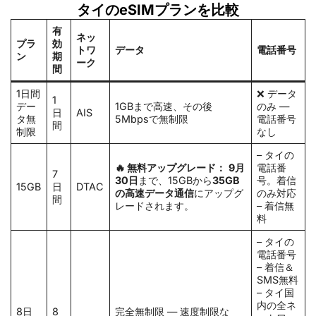
タイのeSIMプランを比較
有
ネッ
プラ
効
トワ
データ
電話番号
ン
期
ーク
間
1日間
❌ データ
1
デー
1GBまで高速、その後
のみ —
日
AIS
タ無
5Mbpsで無制限
電話番号
間
制限
なし
– タイの
🔥 無料アップグレード：
9月
電話番
7
30日
まで、15GBから
35GB
号。着信
15GB
日
DTAC
の高速データ通信
にアップグ
のみ対応
間
レードされます。
– 着信無
料
– タイの
電話番号
– 着信＆
SMS無料
– タイ国
内の全ネ
8日
8
完全無制限 — 速度制限な