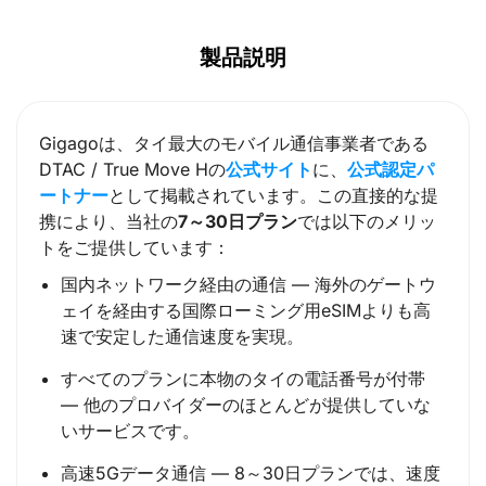
製品説明
Gigagoは、タイ最大のモバイル通信事業者である
DTAC / True Move Hの
公式サイト
に、
公式認定パ
ートナー
として掲載されています。この直接的な提
携により、当社の
7～30日プラン
では以下のメリッ
トをご提供しています：
国内ネットワーク経由の通信 — 海外のゲートウ
ェイを経由する国際ローミング用eSIMよりも高
速で安定した通信速度を実現。
すべてのプランに本物のタイの電話番号が付帯
— 他のプロバイダーのほとんどが提供していな
いサービスです。
高速5Gデータ通信 — 8～30日プランでは、速度