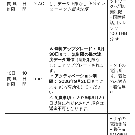
ットワー
間 無
日
DTAC
し、データ上限なし
(5Gイン
クへ通話
制限
間
ターネット最大速度)
無制限
– 国際通
話用クレ
ジット
100 THB
分 ★
🔥 無料アップグレード：
9月
30日
まで、
無制限の最大速
度データ通信
（速度制限な
し）にアップグレードされま
– タイの
す。
電話番
10日
10
📌
アクティベーション期
号。着信
間 無
日
True
限：
2026年9月20日
までに
のみ対応
制限
間
スキャン/有効化してくださ
– 着信無
い
料
⚠️
免責事項：
2026年9月20
日以降に有効化された場合は
返金不可
となります。
– タイの
電話番号
– 着信＆
SMS無料