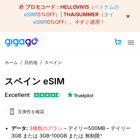
Skip
🎁
プロモコード：
HELLOVN15
（
ベトナムの
to
eSIM
15%OFF）|
THAISUMMER
（
タイ
×
content
eSIM
10%OFF）。
今すぐ適用！
ホーム
/
目的地
/
スペイン
スペイン eSIM
Excellent
互換性を確認
データ:
3種類のプラン
– デイリー500MB – デイリー
3GB または 3GB-100GB または 無制限
*