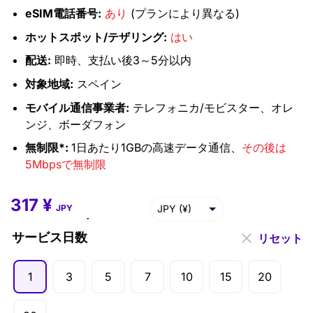
eSIM電話番号:
あり
(プランにより異なる)
ホットスポット/テザリング:
はい
配送:
即時、支払い後3～5分以内
対象地域:
スペイン
モバイル通信事業者:
テレフォニカ/モビスター、オレ
ンジ、ボーダフォン
無制限*:
1日あたり1GBの高速データ通信、
その後は
5Mbpsで無制限
317
¥
317
¥
–
15,766
¥
JPY (¥)
JPY
USD ($)
サービス日数
リセット
EUR (€)
1
3
5
7
10
15
20
GBP (£)
AUD ($)