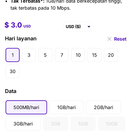
Tak Terbatas*:
1GB/hari data berkecepatan tinggi,
tak terbatas pada 10 Mbps.
$
3.0
$
3.0
–
$
220.5
USD ($)
USD
EUR (€)
Hari layanan
Reset
GBP (£)
1
3
5
7
10
15
20
AUD ($)
CAD ($)
30
SGD ($)
IDR (Rp)
Data
500MB/hari
1GB/hari
2GB/hari
3GB/hari
3GB
5GB
10GB