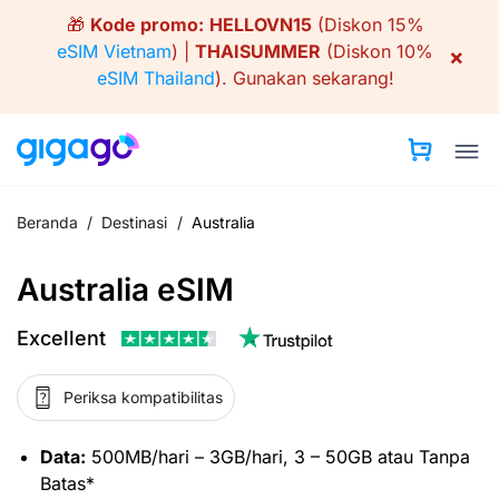
Skip
🎁
Kode promo:
HELLOVN15
(Diskon 15%
to
eSIM Vietnam
) |
THAISUMMER
(Diskon 10%
×
content
eSIM Thailand
).
Gunakan sekarang!
Beranda
/
Destinasi
/
Australia
Australia eSIM
Excellent
Periksa kompatibilitas
Data:
500MB/hari – 3GB/hari, 3 – 50GB atau Tanpa
Batas*