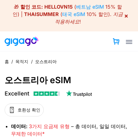
Skip
🎁
할인 코드:
HELLOVN15
(
베트남 eSIM
15% 할
to
인) |
THAISUMMER
(
태국 eSIM
10% 할인).
지금
×
content
적용하세요!
홈
/
목적지
/
오스트리아
오스트리아 eSIM
Excellent
호환성 확인
데이터:
3가지 요금제 유형
– 총 데이터, 일일 데이터,
무제한 데이터*