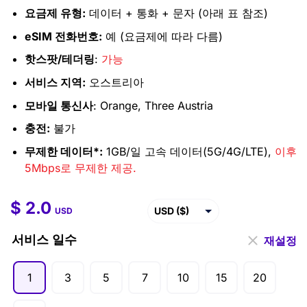
요금제 유형:
데이터 + 통화 + 문자 (아래 표 참조)
eSIM 전화번호:
예 (요금제에 따라 다름)
핫스팟/테더링
:
가능
서비스 지역:
오스트리아
모바일 통신사
: Orange, Three Austria
충전:
불가
무제한 데이터*:
1GB/일 고속 데이터(5G/4G/LTE),
이후
5Mbps로 무제한 제공.
$
2.0
$
2.0
–
$
99.5
USD ($)
USD
EUR (€)
서비스 일수
재설정
GBP (£)
1
3
5
7
10
15
20
AUD ($)