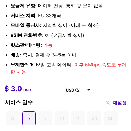
요금제 유형:
데이터 전용. 통화 및 문자 없음
서비스 지역:
EU 33개국
모바일 통신사:
지역별 상이 (아래 표 참조)
eSIM 전화번호:
예 (요금제별 상이)
핫스팟/테더링:
가능
배송:
즉시, 결제 후 3~5분 이내
무제한*:
1GB/일 고속 데이터,
이후 5Mbps 속도로 무제
한 사용.
$
3.0
$
3.0
–
$
95.9
USD ($)
USD
EUR (€)
서비스 일수
재설정
GBP (£)
3
5
7
10
15
20
30
AUD ($)