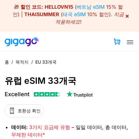
Skip
🎁
할인 코드:
HELLOVN15
(
베트남 eSIM
15% 할
to
인) |
THAISUMMER
(
태국 eSIM
10% 할인).
지금
×
content
적용하세요!
홈
/
목적지
/
EU 33개국
유럽 eSIM 33개국
Excellent
호환성 확인
데이터:
3가지 요금제 유형
– 일일 데이터, 총 데이터,
무제한 데이터*