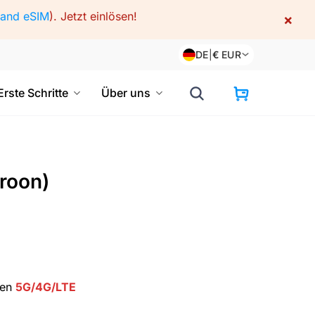
land eSIM
).
Jetzt einlösen!
×
DE
|
€
EUR
Erste Schritte
Über uns
roon)
men
5G/4G/LTE