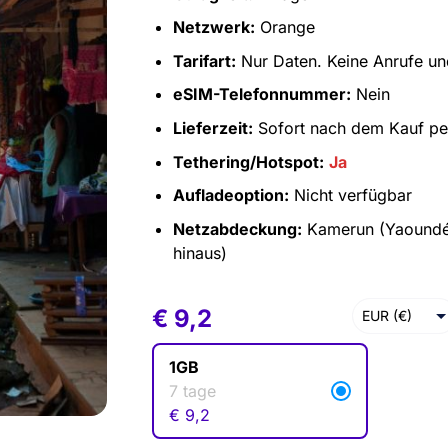
Netzwerk:
Orange
Tarifart:
Nur Daten. Keine Anrufe u
eSIM-Telefonnummer:
Nein
Lieferzeit:
Sofort nach dem Kauf pe
Tethering/Hotspot:
Ja
Aufladeoption:
Nicht verfügbar
Netzabdeckung:
Kamerun (Yaoundé,
hinaus)
€
€
9,2
9,2
EUR (€)
USD ($)
1GB
7 tage
€
9,2