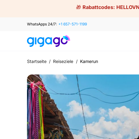
Skip
🎁
Rabattcodes:
HELLOVN
to
content
WhatsApps 24/7:
+1 657-571-1199
Startseite
/
Reiseziele
/
Kamerun