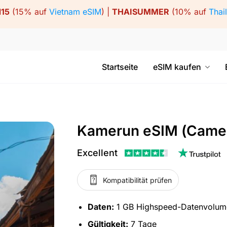
15
(15% auf
Vietnam eSIM
) |
THAISUMMER
(10% auf
Thai
Startseite
eSIM kaufen
Kamerun eSIM (Came
Excellent
Kompatibilität prüfen
Daten:
1 GB Highspeed-Datenvolu
Gültigkeit:
7 Tage