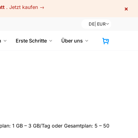
tt
.
Jetzt kaufen →
×
DE
|
EUR
n
Erste Schritte
Über uns
lan: 1 GB – 3 GB/Tag oder Gesamtplan: 5 – 50