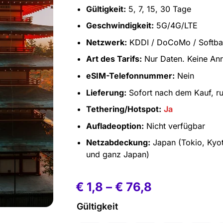
Gültigkeit:
5, 7, 15, 30 Tage
Geschwindigkeit:
5G/4G/LTE
Netzwerk:
KDDI / DoCoMo / Softb
Art des Tarifs:
Nur Daten. Keine An
eSIM-Telefonnummer:
Nein
Lieferung:
Sofort nach dem Kauf, r
Tethering/Hotspot:
Ja
Aufladeoption:
Nicht verfügbar
Netzabdeckung:
Japan (Tokio, Kyot
und ganz Japan)
€
1,8
–
€
76,8
Gültigkeit