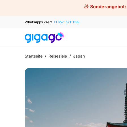
Skip
🎁
Sonderangebot:
to
content
WhatsApps 24/7:
+1 657-571-1199
Startseite
/
Reiseziele
/
Japan