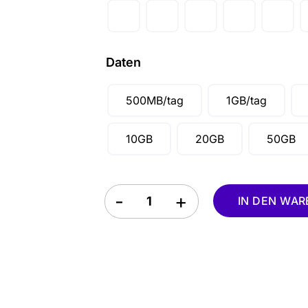
Daten
500MB/tag
1GB/tag
10GB
20GB
50GB
Japan eSIM quantity
IN DEN WA