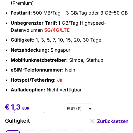
(Premium)
Festtarif:
500 MB/Tag – 3 GB/Tag oder 3 GB–50 GB
Unbegrenzter Tarif: 1
GB/Tag Highspeed-
Datenvolumen
5G/4G/LTE
Gültigkeit:
1, 3, 5, 7, 10, 15, 20, 30 Tage
Netzabdeckung:
Singapur
Mobilfunknetzbetreiber:
Simba, Starhub
eSIM-Telefonnummer:
Nein
Hotspot/Tethering:
Ja
Aufladeoption:
Nicht verfügbar
€
1,3
€
1,3
–
€
70,8
EUR (€)
EUR
USD ($)
Gültigkeit
Zurücksetzen