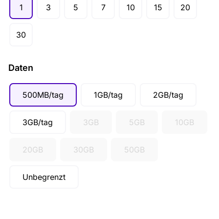
1
3
5
7
10
15
20
30
Daten
500MB/tag
1GB/tag
2GB/tag
3GB/tag
3GB
5GB
10GB
20GB
30GB
50GB
Unbegrenzt