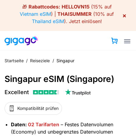
Skip
🎁
Rabattcodes:
HELLOVN15
(15% auf
to
Vietnam eSIM
) |
THAISUMMER
(10% auf
×
content
Thailand eSIM
).
Jetzt einlösen!
Startseite
/
Reiseziele
/
Singapur
Singapur eSIM (Singapore)
Excellent
Kompatibilität prüfen
Daten:
02 Tarifarten
– Festes Datenvolumen
(Economy) und unbegrenztes Datenvolumen