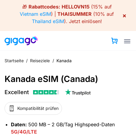
Skip
🎁
Rabattcodes:
HELLOVN15
(15% auf
to
Vietnam eSIM
) |
THAISUMMER
(10% auf
×
content
Thailand eSIM
).
Jetzt einlösen!
Startseite
/
Reiseziele
/
Kanada
Kanada eSIM (Canada)
Excellent
Kompatibilität prüfen
Daten:
500 MB – 2 GB/Tag Highspeed-Daten
5G/4G/LTE