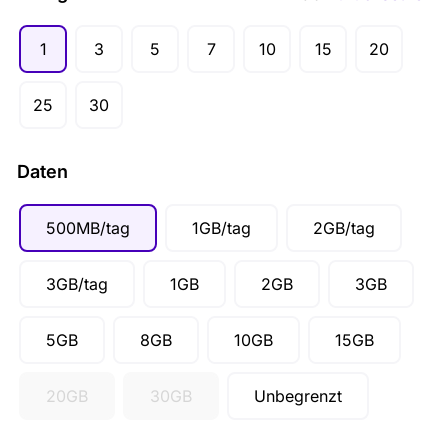
1
3
5
7
10
15
20
25
30
Daten
500MB/tag
1GB/tag
2GB/tag
3GB/tag
1GB
2GB
3GB
5GB
8GB
10GB
15GB
20GB
30GB
Unbegrenzt