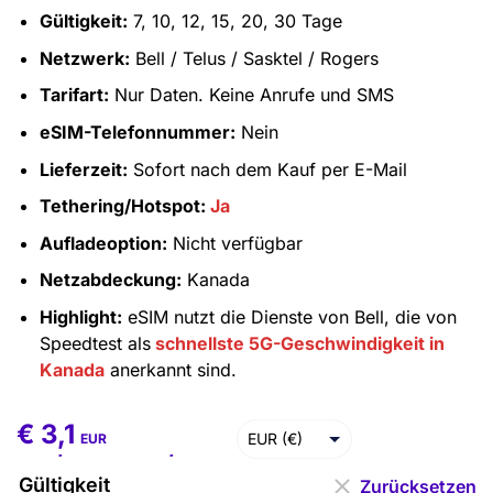
Gültigkeit:
7, 10, 12, 15, 20, 30 Tage
Netzwerk:
Bell / Telus / Sasktel / Rogers
Tarifart:
Nur Daten. Keine Anrufe und SMS
eSIM-Telefonnummer:
Nein
Lieferzeit:
Sofort nach dem Kauf per E-Mail
Tethering/Hotspot:
Ja
Aufladeoption:
Nicht verfügbar
Netzabdeckung:
Kanada
Highlight:
eSIM nutzt die Dienste von Bell, die von
Speedtest als
schnellste 5G-Geschwindigkeit in
Kanada
anerkannt sind.
€
3,1
€
3,1
–
€
179,6
EUR (€)
EUR
USD ($)
Gültigkeit
Zurücksetzen