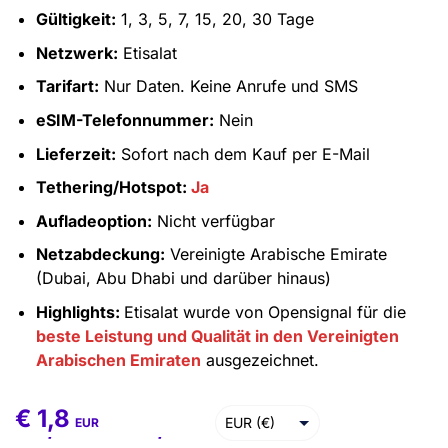
Gültigkeit:
1, 3, 5, 7, 15, 20, 30 Tage
Netzwerk:
Etisalat
Tarifart:
Nur Daten. Keine Anrufe und SMS
eSIM-Telefonnummer:
Nein
Lieferzeit:
Sofort nach dem Kauf per E-Mail
Tethering/Hotspot:
Ja
Aufladeoption:
Nicht verfügbar
Netzabdeckung:
Vereinigte Arabische Emirate
(Dubai, Abu Dhabi und darüber hinaus)
Highlights:
Etisalat wurde von Opensignal für die
beste Leistung und Qualität in den Vereinigten
Arabischen Emiraten
ausgezeichnet.
€
1,8
€
1,8
–
€
182,6
EUR (€)
EUR