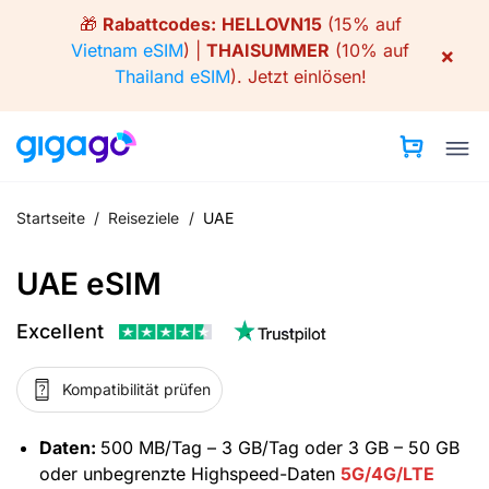
Skip
🎁
Rabattcodes:
HELLOVN15
(15% auf
to
Vietnam eSIM
) |
THAISUMMER
(10% auf
×
content
Thailand eSIM
).
Jetzt einlösen!
Startseite
/
Reiseziele
/
UAE
UAE eSIM
Excellent
Kompatibilität prüfen
Daten:
500 MB/Tag – 3 GB/Tag oder 3 GB – 50 GB
oder unbegrenzte Highspeed-Daten
5G/4G/LTE