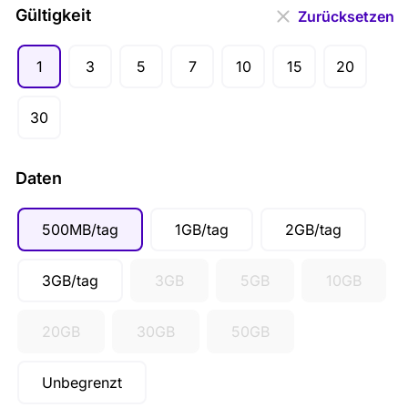
USD ($)
Gültigkeit
Zurücksetzen
1
3
5
7
10
15
20
30
Daten
500MB/tag
1GB/tag
2GB/tag
3GB/tag
3GB
5GB
10GB
20GB
30GB
50GB
Unbegrenzt