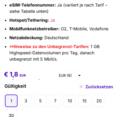
eSIM-Telefonnummer:
Ja (variiert je nach Tarif –
siehe Tabelle unten)
Hotspot/Tethering:
Ja
Mobilfunknetzbetreiber:
O2, T-Mobile, Vodafone
Netzabdeckung:
Deutschland
*Hinweise zu den Unbegrenzt-Tarifen
: 1 GB
Highspeed-Datenvolumen pro Tag, danach
unbegrenzt mit 5 Mbit/s.
€
1,8
€
1,8
–
€
86,4
EUR (€)
EUR
USD ($)
Gültigkeit
Zurücksetzen
1
3
5
7
10
15
20
30