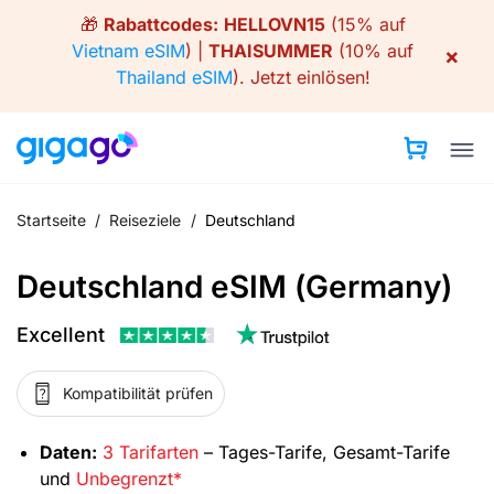
Skip
🎁
Rabattcodes:
HELLOVN15
(15% auf
to
Vietnam eSIM
) |
THAISUMMER
(10% auf
×
content
Thailand eSIM
).
Jetzt einlösen!
Startseite
/
Reiseziele
/
Deutschland
Deutschland eSIM (Germany)
Excellent
Kompatibilität prüfen
Daten:
3 Tarifarten
– Tages-Tarife, Gesamt-Tarife
und
Unbegrenzt*