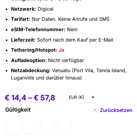
Netzwerk:
Digicel
Tarifart:
Nur Daten. Keine Anrufe und SMS
eSIM-Telefonnummer:
Nein
Lieferzeit:
Sofort nach dem Kauf per E-Mail
Tethering/Hotspot:
Ja
Aufladeoption:
Nicht verfügbar
Netzabdeckung:
Vanuatu (Port Vila, Tanna Island,
Luganville und darüber hinaus)
€
14,4
–
€
57,8
EUR (€)
USD ($)
Gültigkeit
Zurücksetzen