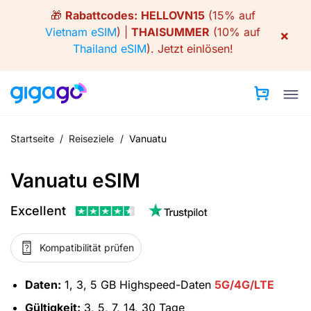
Skip
🎁
Rabattcodes:
HELLOVN15
(15% auf
to
Vietnam eSIM
) |
THAISUMMER
(10% auf
×
content
Thailand eSIM
).
Jetzt einlösen!
Startseite
/
Reiseziele
/
Vanuatu
Vanuatu eSIM
Excellent
Kompatibilität prüfen
Daten:
1, 3, 5 GB Highspeed-Daten
5G/4G/LTE
Gültigkeit:
3, 5, 7, 14, 30 Tage