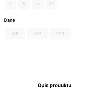
3
5
14
30
AUD ($)
CAD ($)
Dane
SGD ($)
1GB
3GB
5GB
Opis produktu