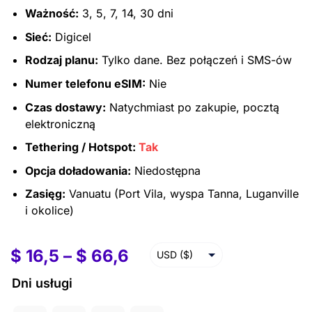
Ważność:
3, 5, 7, 14, 30 dni
Sieć:
Digicel
Rodzaj planu:
Tylko dane. Bez połączeń i SMS-ów
Numer telefonu eSIM:
Nie
Czas dostawy:
Natychmiast po zakupie, pocztą
elektroniczną
Tethering / Hotspot:
Tak
Opcja doładowania:
Niedostępna
Zasięg:
Vanuatu (Port Vila, wyspa Tanna, Luganville
i okolice)
$
16,5
–
$
66,6
USD ($)
EUR (€)
Dni usługi
GBP (£)