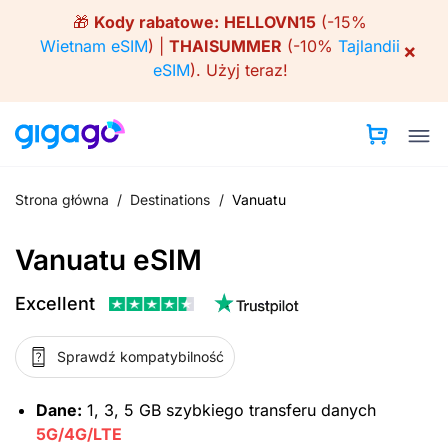
Skip
🎁
Kody rabatowe:
HELLOVN15
(-15%
to
Wietnam eSIM
) |
THAISUMMER
(-10%
Tajlandii
×
content
eSIM
).
Użyj teraz!
Strona główna
/
Destinations
/
Vanuatu
Vanuatu eSIM
Excellent
Sprawdź kompatybilność
Dane:
1, 3, 5 GB szybkiego transferu danych
5G/4G/LTE