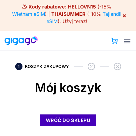
Skip
🎁
Kody rabatowe:
HELLOVN15
(-15%
to
Wietnam eSIM
) |
THAISUMMER
(-10%
Tajlandii
×
content
eSIM
).
Użyj teraz!
1
2
3
KOSZYK ZAKUPOWY
Mój koszyk
WRÓĆ DO SKLEPU