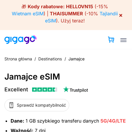
Skip
🎁
Kody rabatowe:
HELLOVN15
(-15%
to
Wietnam eSIM
) |
THAISUMMER
(-10%
Tajlandii
×
content
eSIM
).
Użyj teraz!
Strona główna
/
Destinations
/
Jamajce
Jamajce eSIM
Excellent
Sprawdź kompatybilność
Dane:
1 GB szybkiego transferu danych
5G/4G/LTE
Ważność:
7 dni