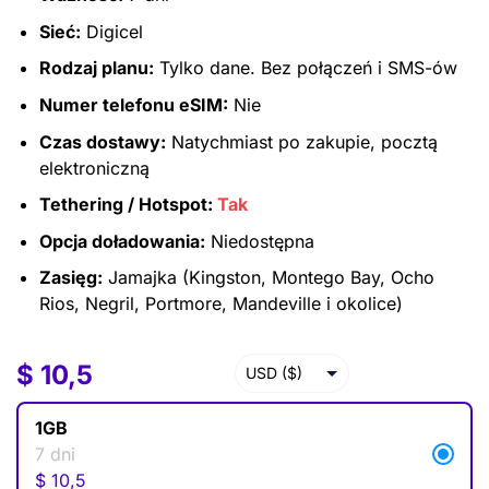
Sieć:
Digicel
Rodzaj planu:
Tylko dane. Bez połączeń i SMS-ów
Numer telefonu eSIM:
Nie
Czas dostawy:
Natychmiast po zakupie, pocztą
elektroniczną
Tethering / Hotspot:
Tak
Opcja doładowania:
Niedostępna
Zasięg:
Jamajka (Kingston, Montego Bay, Ocho
Rios, Negril, Portmore, Mandeville i okolice)
$
$
10,5
10,5
USD ($)
EUR (€)
1GB
GBP (£)
7 dni
$
10,5