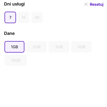
EUR (€)
Dni usługi
Resetuj
GBP (£)
7
15
30
AUD ($)
CAD ($)
Dane
SGD ($)
1GB
2GB
3GB
5GB
10GB