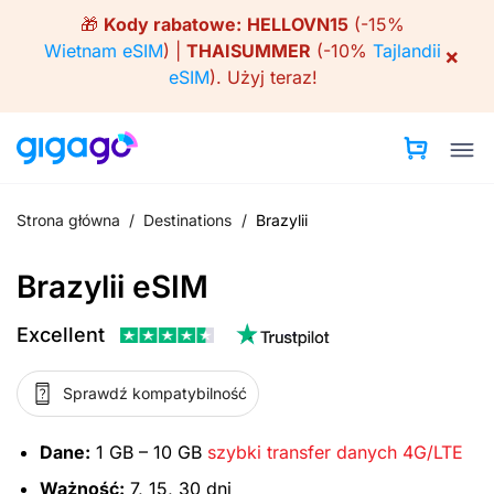
Skip
🎁
Kody rabatowe:
HELLOVN15
(-15%
to
Wietnam eSIM
) |
THAISUMMER
(-10%
Tajlandii
×
content
eSIM
).
Użyj teraz!
Strona główna
/
Destinations
/
Brazylii
Brazylii eSIM
Excellent
Sprawdź kompatybilność
Dane:
1 GB – 10 GB
szybki transfer danych 4G/LTE
Ważność:
7, 15, 30 dni