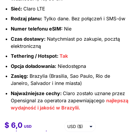
Sieć:
Claro LTE
Rodzaj planu:
Tylko dane. Bez połączeń i SMS-ów
Numer telefonu eSIM:
Nie
Czas dostawy:
Natychmiast po zakupie, pocztą
elektroniczną
Tethering / Hotspot:
Tak
Opcja doładowania:
Niedostępna
Zasięg:
Brazylia (Brasilia, Sao Paulo, Rio de
Janeiro, Salvador i inne miasta)
Najważniejsze cechy:
Claro zostało uznane przez
Opensignal za operatora zapewniającego
najlepszą
wydajność i jakość w Brazylii.
$
6,0
$
6,0
–
$
46,0
USD ($)
USD