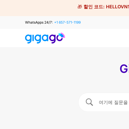
Skip
🎁
할인 코드:
HELLOVN
to
content
WhatsApps 24/7:
+1 657-571-1199
G