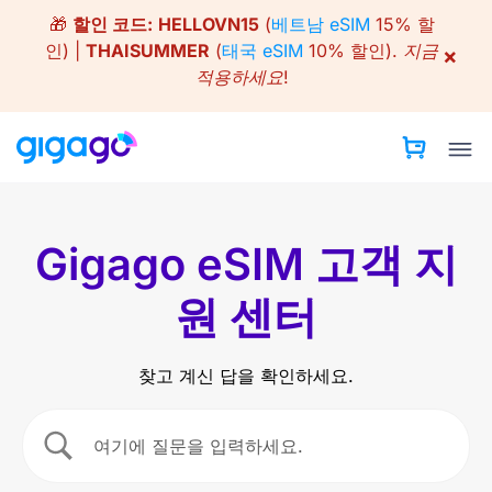
Skip
🎁
할인 코드:
HELLOVN15
(
베트남 eSIM
15% 할
to
인) |
THAISUMMER
(
태국 eSIM
10% 할인).
지금
×
content
적용하세요!
Gigago eSIM 고객 지
원 센터
찾고 계신 답을 확인하세요.