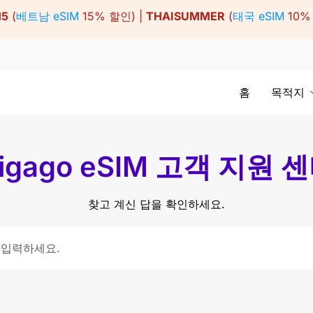
15
(
베트남 eSIM
15% 할인) |
THAISUMMER
(
태국 eSIM
10%
홈
목적지
igago eSIM 고객 지원 
찾고 계신 답을 확인하세요.