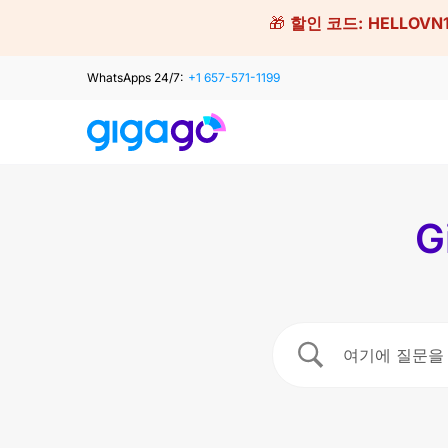
Skip
🎁
할인 코드:
HELLOVN
to
content
WhatsApps 24/7:
+1 657-571-1199
G