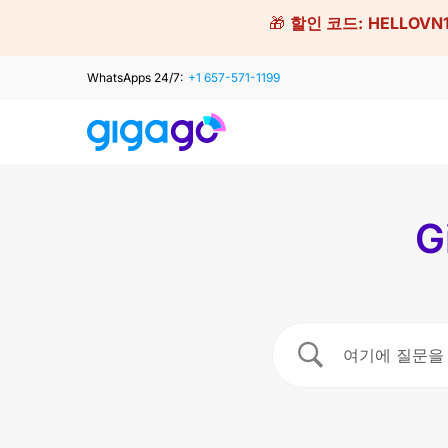
Skip
🎁
할인 코드:
HELLOVN
to
content
WhatsApps 24/7:
+1 657-571-1199
G