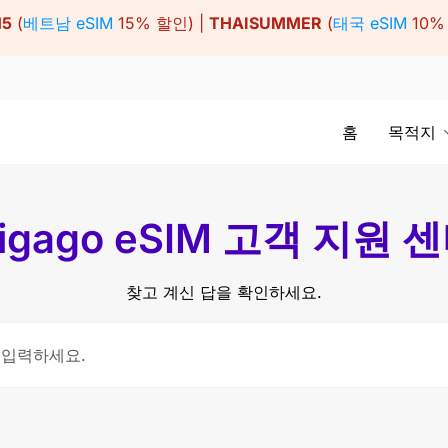
15
(
베트남 eSIM
15% 할인) |
THAISUMMER
(
태국 eSIM
10%
홈
목적지
igago eSIM 고객 지원 
찾고 계신 답을 확인하세요.