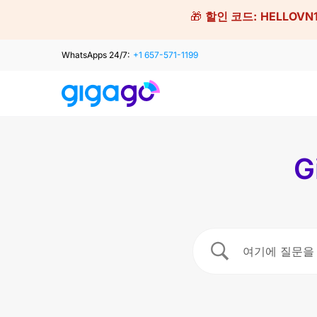
Skip
🎁
할인 코드:
HELLOVN
to
content
WhatsApps 24/7:
+1 657-571-1199
G