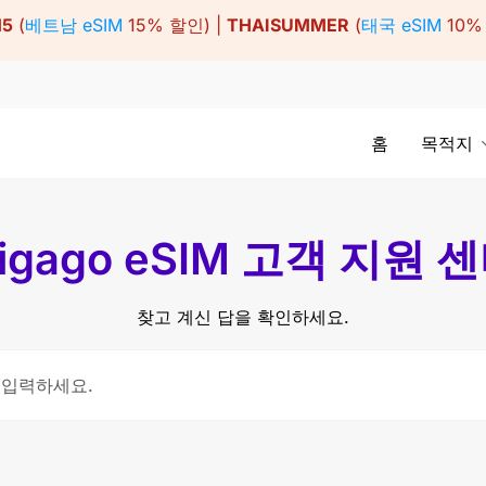
15
(
베트남 eSIM
15% 할인) |
THAISUMMER
(
태국 eSIM
10%
홈
목적지
igago eSIM 고객 지원 
찾고 계신 답을 확인하세요.