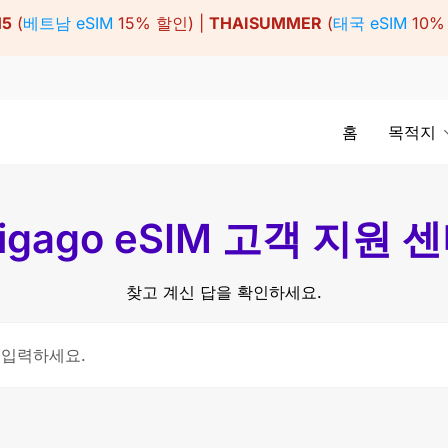
15
(
베트남 eSIM
15% 할인) |
THAISUMMER
(
태국 eSIM
10%
홈
목적지
igago eSIM 고객 지원 
찾고 계신 답을 확인하세요.