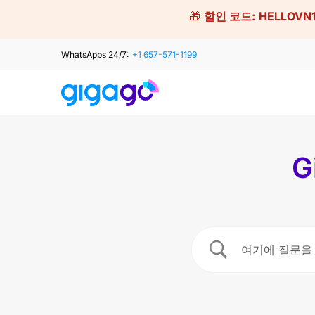
Skip
🎁
할인 코드:
HELLOVN
to
content
WhatsApps 24/7:
+1 657-571-1199
G