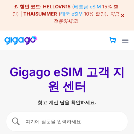
Skip
🎁
할인 코드:
HELLOVN15
(
베트남 eSIM
15% 할
to
인) |
THAISUMMER
(
태국 eSIM
10% 할인).
지금
×
content
적용하세요!
Gigago eSIM 고객 지
원 센터
찾고 계신 답을 확인하세요.