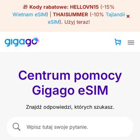
Skip
🎁
Kody rabatowe:
HELLOVN15
(-15%
to
Wietnam eSIM
) |
THAISUMMER
(-10%
Tajlandii
×
content
eSIM
).
Użyj teraz!
Centrum pomocy
Gigago eSIM
Znajdź odpowiedzi, których szukasz.