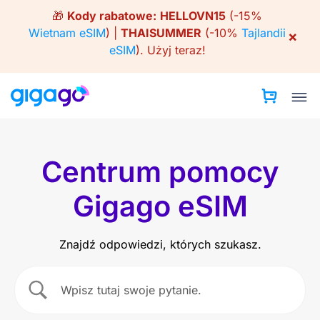
Skip
🎁
Kody rabatowe:
HELLOVN15
(-15%
to
Wietnam eSIM
) |
THAISUMMER
(-10%
Tajlandii
×
content
eSIM
).
Użyj teraz!
Centrum pomocy
Gigago eSIM
Znajdź odpowiedzi, których szukasz.