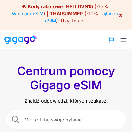
Skip
🎁
Kody rabatowe:
HELLOVN15
(-15%
to
Wietnam eSIM
) |
THAISUMMER
(-10%
Tajlandii
×
content
eSIM
).
Użyj teraz!
Centrum pomocy
Gigago eSIM
Znajdź odpowiedzi, których szukasz.