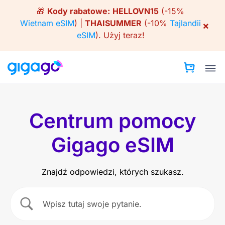
Skip
🎁
Kody rabatowe:
HELLOVN15
(-15%
to
Wietnam eSIM
) |
THAISUMMER
(-10%
Tajlandii
×
content
eSIM
).
Użyj teraz!
Centrum pomocy
Gigago eSIM
Znajdź odpowiedzi, których szukasz.