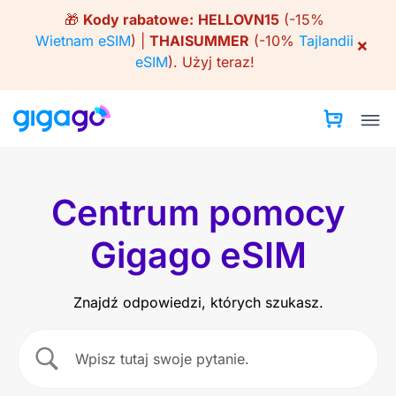
Skip
🎁
Kody rabatowe:
HELLOVN15
(-15%
to
Wietnam eSIM
) |
THAISUMMER
(-10%
Tajlandii
×
content
eSIM
).
Użyj teraz!
Centrum pomocy
Gigago eSIM
Znajdź odpowiedzi, których szukasz.