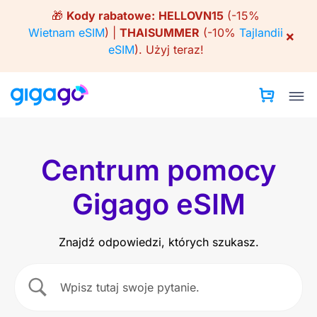
Skip
🎁
Kody rabatowe:
HELLOVN15
(-15%
to
Wietnam eSIM
) |
THAISUMMER
(-10%
Tajlandii
×
content
eSIM
).
Użyj teraz!
Centrum pomocy
Gigago eSIM
Znajdź odpowiedzi, których szukasz.