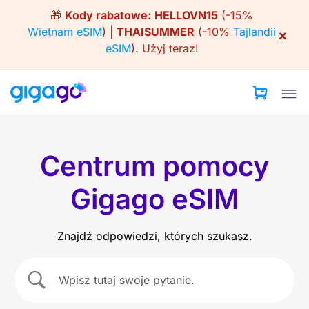
Skip
🎁
Kody rabatowe:
HELLOVN15
(-15%
to
Wietnam eSIM
) |
THAISUMMER
(-10%
Tajlandii
×
content
eSIM
).
Użyj teraz!
Centrum pomocy
Gigago eSIM
Znajdź odpowiedzi, których szukasz.