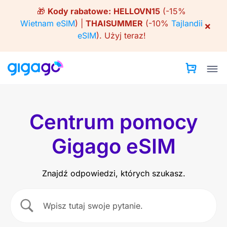
Skip
🎁
Kody rabatowe:
HELLOVN15
(-15%
to
Wietnam eSIM
) |
THAISUMMER
(-10%
Tajlandii
×
content
eSIM
).
Użyj teraz!
Centrum pomocy
Gigago eSIM
Znajdź odpowiedzi, których szukasz.