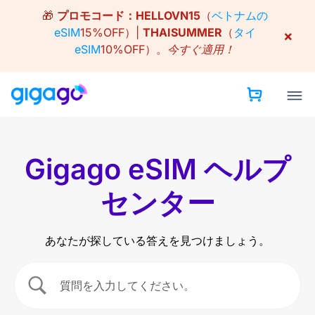
Skip
🎁
プロモコード：
HELLOVN15
（
ベトナムの
to
eSIM
15%OFF）|
THAISUMMER
（
タイ
×
content
eSIM
10%OFF）。
今すぐ適用！
Gigago eSIM ヘルプ
センター
あなたが探している答えを見つけましょう。