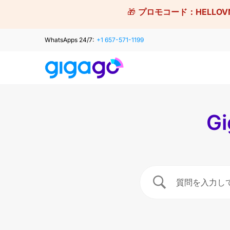
Skip
🎁
プロモコード：
HELLOV
to
content
WhatsApps 24/7:
+1 657-571-1199
G