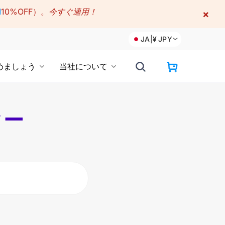
M
10%OFF）。
今すぐ適用！
×
JA
|
¥
JPY
めましょう
当社について
ター